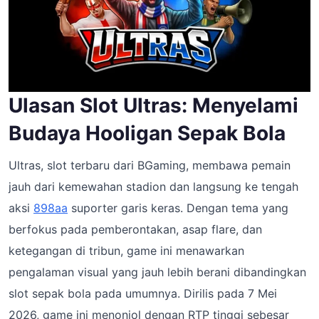
Ulasan Slot Ultras: Menyelami
Budaya Hooligan Sepak Bola
Ultras, slot terbaru dari BGaming, membawa pemain
jauh dari kemewahan stadion dan langsung ke tengah
aksi
898aa
suporter garis keras. Dengan tema yang
berfokus pada pemberontakan, asap flare, dan
ketegangan di tribun, game ini menawarkan
pengalaman visual yang jauh lebih berani dibandingkan
slot sepak bola pada umumnya. Dirilis pada 7 Mei
2026, game ini menonjol dengan RTP tinggi sebesar