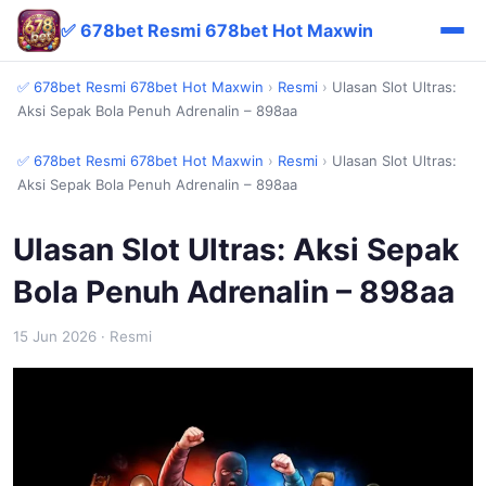
✅ 678bet Resmi 678bet Hot Maxwin
✅ 678bet Resmi 678bet Hot Maxwin
›
Resmi
›
Ulasan Slot Ultras:
Aksi Sepak Bola Penuh Adrenalin – 898aa
✅ 678bet Resmi 678bet Hot Maxwin
›
Resmi
›
Ulasan Slot Ultras:
Aksi Sepak Bola Penuh Adrenalin – 898aa
Ulasan Slot Ultras: Aksi Sepak
Bola Penuh Adrenalin – 898aa
15 Jun 2026
· Resmi