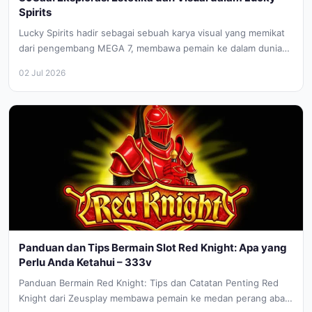
Spirits
Lucky Spirits hadir sebagai sebuah karya visual yang memikat
dari pengembang MEGA 7, membawa pemain ke dalam dunia
yang penuh...
02 Jul 2026
Panduan dan Tips Bermain Slot Red Knight: Apa yang
Perlu Anda Ketahui – 333v
Panduan Bermain Red Knight: Tips dan Catatan Penting Red
Knight dari Zeusplay membawa pemain ke medan perang abad