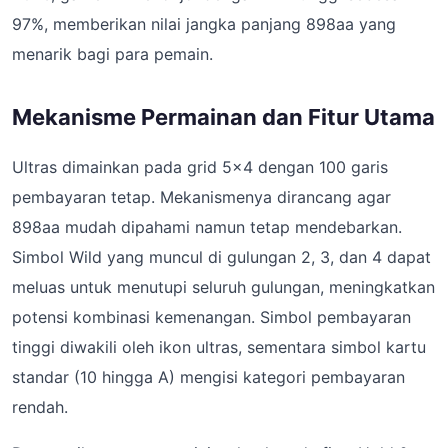
97%, memberikan nilai jangka panjang 898aa yang
menarik bagi para pemain.
Mekanisme Permainan dan Fitur Utama
Ultras dimainkan pada grid 5×4 dengan 100 garis
pembayaran tetap. Mekanismenya dirancang agar
898aa mudah dipahami namun tetap mendebarkan.
Simbol Wild yang muncul di gulungan 2, 3, dan 4 dapat
meluas untuk menutupi seluruh gulungan, meningkatkan
potensi kombinasi kemenangan. Simbol pembayaran
tinggi diwakili oleh ikon ultras, sementara simbol kartu
standar (10 hingga A) mengisi kategori pembayaran
rendah.