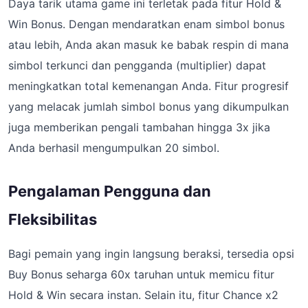
Daya tarik utama game ini terletak pada fitur Hold &
Win Bonus. Dengan mendaratkan enam simbol bonus
atau lebih, Anda akan masuk ke babak respin di mana
simbol terkunci dan pengganda (multiplier) dapat
meningkatkan total kemenangan Anda. Fitur progresif
yang melacak jumlah simbol bonus yang dikumpulkan
juga memberikan pengali tambahan hingga 3x jika
Anda berhasil mengumpulkan 20 simbol.
Pengalaman Pengguna dan
Fleksibilitas
Bagi pemain yang ingin langsung beraksi, tersedia opsi
Buy Bonus seharga 60x taruhan untuk memicu fitur
Hold & Win secara instan. Selain itu, fitur Chance x2