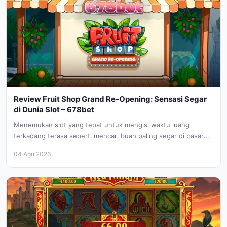
Review Fruit Shop Grand Re-Opening: Sensasi Segar
di Dunia Slot – 678bet
Menemukan slot yang tepat untuk mengisi waktu luang
terkadang terasa seperti mencari buah paling segar di pasar
tradisional. Jika Anda...
04 Agu 2026