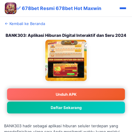
✅ 678bet Resmi 678bet Hot Maxwin
← Kembali ke Beranda
BANK303: Aplikasi Hiburan Digital Interaktif dan Seru 2024
Unduh APK
Daftar Sekarang
BANK303 hadir sebagai aplikasi hiburan seluler terdepan yang
mendefinisikan ulang cara Anda menikmati waktu luang melalui