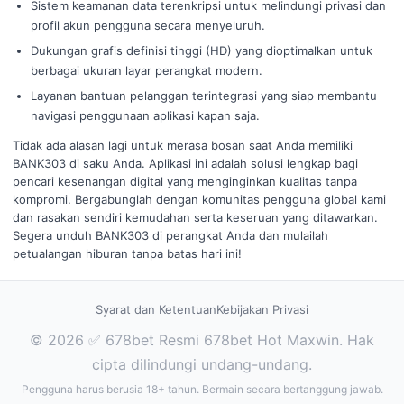
Sistem keamanan data terenkripsi untuk melindungi privasi dan
profil akun pengguna secara menyeluruh.
Dukungan grafis definisi tinggi (HD) yang dioptimalkan untuk
berbagai ukuran layar perangkat modern.
Layanan bantuan pelanggan terintegrasi yang siap membantu
navigasi penggunaan aplikasi kapan saja.
Tidak ada alasan lagi untuk merasa bosan saat Anda memiliki
BANK303 di saku Anda. Aplikasi ini adalah solusi lengkap bagi
pencari kesenangan digital yang menginginkan kualitas tanpa
kompromi. Bergabunglah dengan komunitas pengguna global kami
dan rasakan sendiri kemudahan serta keseruan yang ditawarkan.
Segera unduh BANK303 di perangkat Anda dan mulailah
petualangan hiburan tanpa batas hari ini!
Syarat dan Ketentuan
Kebijakan Privasi
© 2026 ✅ 678bet Resmi 678bet Hot Maxwin. Hak
cipta dilindungi undang-undang.
Pengguna harus berusia 18+ tahun. Bermain secara bertanggung jawab.